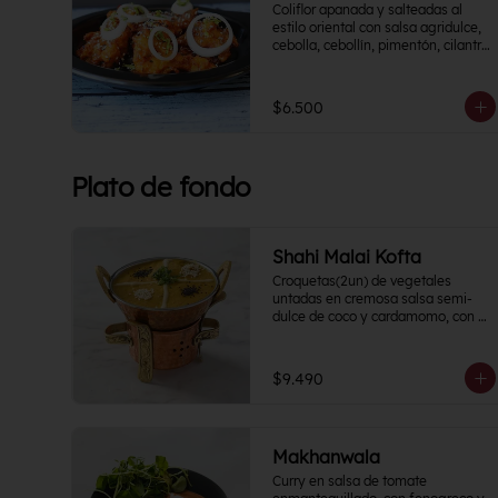
Coliflor apanada y salteadas al 
estilo oriental con salsa agridulce, 
cebolla, cebollín, pimentón, cilantro, 
rodajas de papa y un toque cítrico.
$6.500
Plato de fondo
Shahi Malai Kofta
Croquetas(2un) de vegetales 
untadas en cremosa salsa semi-
dulce de coco y cardamomo, con 
un toque de crema de frutos secos.
$9.490
Makhanwala
Curry en salsa de tomate 