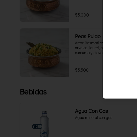
$3.000
Peas Pulao
Arroz Basmati con un sofrito de 
arvejas, laurel, cardamomo, 
cúrcuma y clavo de olor. Vegano.
$3.500
Bebidas
Agua Con Gas
Agua mineral con gas