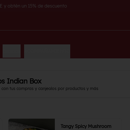
E y obtén un 15% de descuento
Bebidas
ACOMPAÑAMIENTO
os Indian Box
s con tus compras y canjealos por productos y más
Tangy Spicy Mushroom