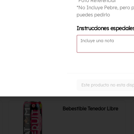
*Foto Referencial
*No Incluye Pebre, pero 
puedes pedirlo
$3.500
Instrucciones especiale
Este producto no esta dis
Bebestible Tenedor Libre