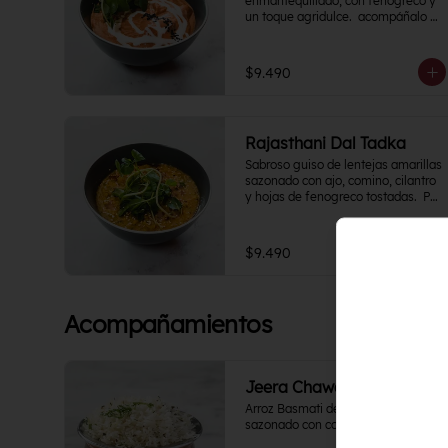
enmantequillado, con fenogreco y 
un toque agridulce.  acompáñalo 
con tu proteína favorita
$9.490
Rajasthani Dal Tadka
Sabroso guiso de lentejas amarillas 
sazonado con ajo, comino, cilantro 
y hojas de fenogreco tostadas.  Por 
naturaleza del plato, Nivel de 
Picante 0
$9.490
Acompañamientos
Jeera Chawal
Arroz Basmati de selección 
sazonado con comino.