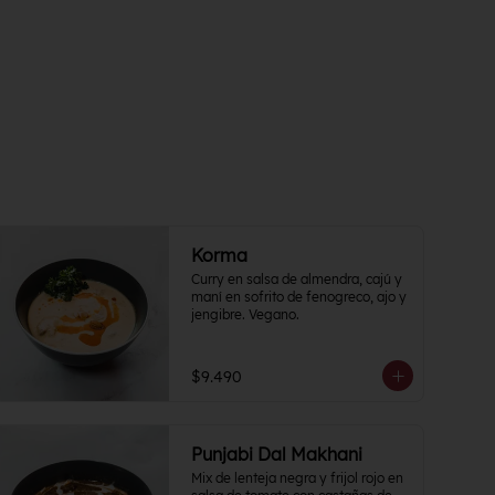
Korma
Curry en salsa de almendra, cajú y 
maní en sofrito de fenogreco, ajo y 
jengibre. Vegano.
$9.490
Punjabi Dal Makhani
Mix de lenteja negra y frijol rojo en 