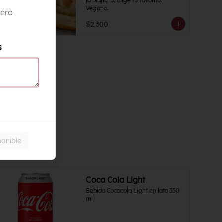
la plancha. Elige tu favorito. 
Vegano.
pero
$2.300
s
ponible
Coca Cola Light
Bebida Cocacola Light en lata 350 
ml