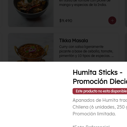
en salsa de tomate con pickle de 
mango y especias de la India.
$9.490
Tikka Masala
Curry con salsa ligeramente 
picante a base de cebolla, tomate, 
pimentón y 10 tipos de especias. Es 
uno de los clásicos de la cocina 
India y puedes acompañarlo como 
con tu proteína favorita.
Humita Sticks -
$9.490
Promoción Dieci
Este producto no esta disponible
Apanados de Humita trad
Chilena (6 unidades, 250 g
Kashmiri Pulao
Promoción limitada.
Arroz Basmati de selección con 
frutos secos y frutas frescas 
estacionales.