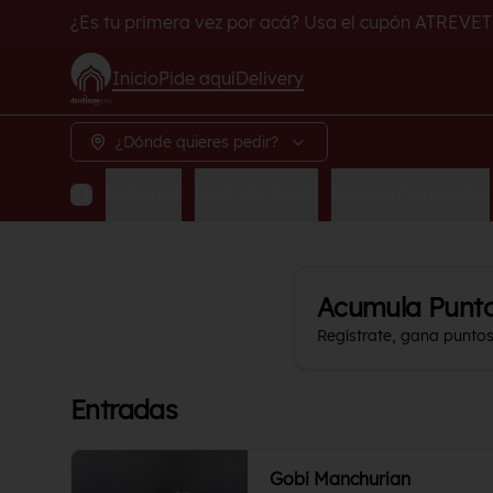
¿Es tu primera vez por acá? Usa el cupón ATREVET
Inicio
Pide aquí
Delivery
¿Dónde quieres pedir?
Entradas
Plato de fondo
Acompañamientos
Acumula
Punt
Regístrate, gana punto
Entradas
Gobi Manchurian