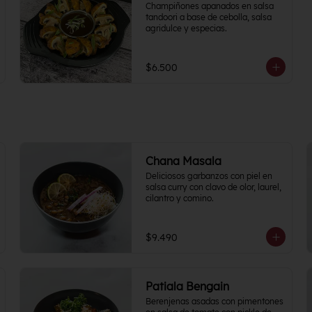
Champiñones apanados en salsa 
tandoori a base de cebolla, salsa 
agridulce y especias.
$6.500
Chana Masala
Deliciosos garbanzos con piel en 
salsa curry con clavo de olor, laurel, 
cilantro y comino.
$9.490
Patiala Bengain
Berenjenas asadas con pimentones 