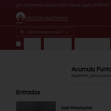
¿Es tu primera vez por acá? Usa el cupón ATREVET
Inicio
Pide aquí
Delivery
¿Dónde quieres pedir?
Entradas
Plato de fondo
Acompañamientos
Acumula
Punt
Regístrate, gana punto
Entradas
Gobi Manchurian