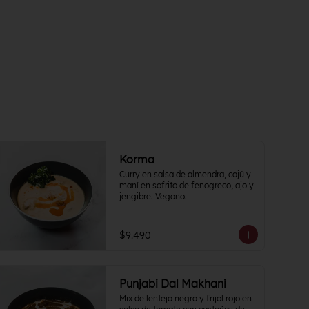
Korma
Curry en salsa de almendra, cajú y 
maní en sofrito de fenogreco, ajo y 
jengibre. Vegano.
$9.490
Punjabi Dal Makhani
Mix de lenteja negra y frijol rojo en 