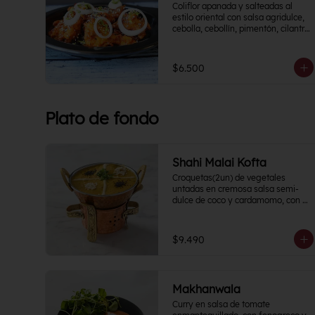
Coliflor apanada y salteadas al 
estilo oriental con salsa agridulce, 
cebolla, cebollín, pimentón, cilantro, 
rodajas de papa y un toque cítrico.
$6.500
Plato de fondo
Shahi Malai Kofta
Croquetas(2un) de vegetales 
untadas en cremosa salsa semi-
dulce de coco y cardamomo, con 
un toque de crema de frutos secos.
$9.490
Makhanwala
Curry en salsa de tomate 