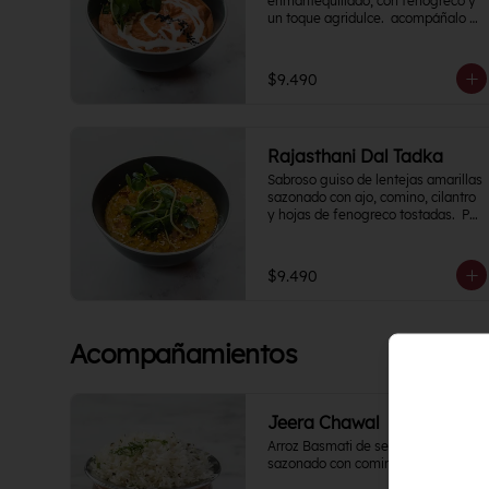
enmantequillado, con fenogreco y 
un toque agridulce.  acompáñalo 
con tu proteína favorita
$9.490
Rajasthani Dal Tadka
Sabroso guiso de lentejas amarillas 
sazonado con ajo, comino, cilantro 
y hojas de fenogreco tostadas.  Por 
naturaleza del plato, Nivel de 
Picante 0
$9.490
Acompañamientos
Jeera Chawal
Arroz Basmati de selección 
sazonado con comino.