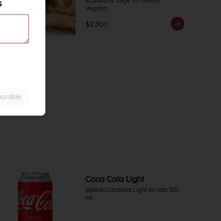
la plancha. Elige tu favorito. 
s
Vegano.
$2.300
ponible
Coca Cola Light
Bebida Cocacola Light en lata 350 
ml