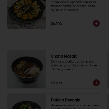
Champiñones apanados en salsa 
tandoori a base de cebolla, salsa 
agridulce y especias.
$6.500
Chana Masala
Deliciosos garbanzos con piel en 
salsa curry con clavo de olor, laurel, 
cilantro y comino.
$9.490
Patiala Bengain
Berenjenas asadas con pimentones 