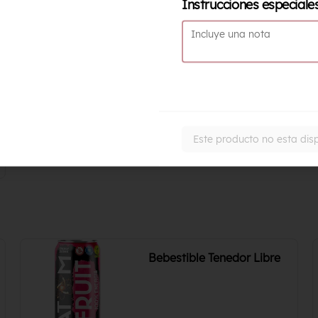
Instrucciones especiale
$3.500
Este producto no esta dis
Bebestible Tenedor Libre