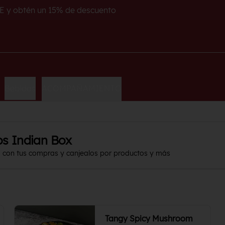
E y obtén un 15% de descuento
Bebidas
ACOMPAÑAMIENTO
os Indian Box
s con tus compras y canjealos por productos y más
Tangy Spicy Mushroom