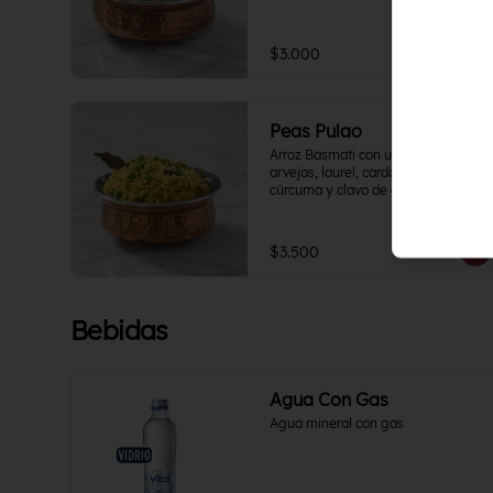
$3.000
Peas Pulao
Arroz Basmati con un sofrito de 
arvejas, laurel, cardamomo, 
cúrcuma y clavo de olor. Vegano.
$3.500
Bebidas
Agua Con Gas
Agua mineral con gas