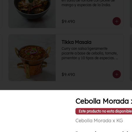
en salsa de tomate con pickle de 
mango y especias de la India.
$9.490
Tikka Masala
Curry con salsa ligeramente 
picante a base de cebolla, tomate, 
pimentón y 10 tipos de especias. Es 
uno de los clásicos de la cocina 
India y puedes acompañarlo como 
con tu proteína favorita.
$9.490
Cebolla Morada 
Este producto no esta disponible
Kashmiri Pulao
Cebolla Morada x KG
Arroz Basmati de selección con 
frutos secos y frutas frescas 
estacionales.