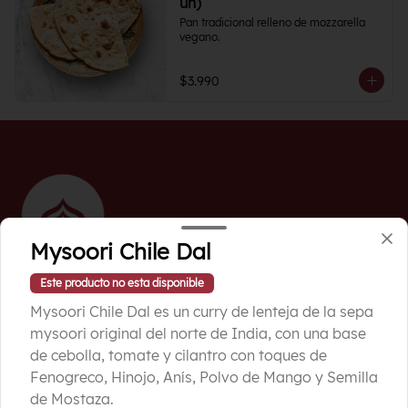
un)
Pan tradicional relleno de mozzarella 
vegano.
$3.990
Mysoori Chile Dal
Este producto no esta disponible
Mysoori Chile Dal es un curry de lenteja de la sepa
Conócenos
mysoori original del norte de India, con una base
de cebolla, tomate y cilantro con toques de
Ubicación
Fenogreco, Hinojo, Anís, Polvo de Mango y Semilla
Términos y condiciones
de Mostaza.