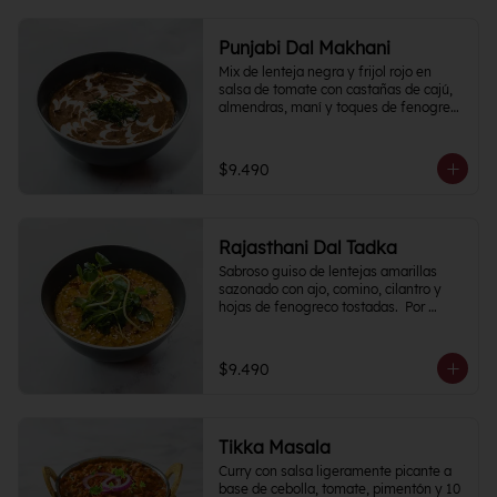
Punjabi Dal Makhani
Mix de lenteja negra y frijol rojo en 
salsa de tomate con castañas de cajú, 
almendras, maní y toques de fenogreco 
picante.
$9.490
Rajasthani Dal Tadka
Sabroso guiso de lentejas amarillas 
sazonado con ajo, comino, cilantro y 
hojas de fenogreco tostadas.  Por 
naturaleza del plato, Nivel de Picante 0
$9.490
Tikka Masala
Curry con salsa ligeramente picante a 
base de cebolla, tomate, pimentón y 10 