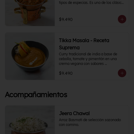
tipos de especias. Es uno de los clásicos 
de la cocina India y puedes 
acompañarlo como con tu proteína 
favorita.
$9.490
Tikka Masala - Receta
Suprema
Curry tradicional de india a base de 
cebolla, tomate y pimentón en una 
crema vegana con sabores 
semipicantes e intensos. Contiene más 
$9.490
de 12 especias.
Acompañamientos
Jeera Chawal
Arroz Basmati de selección sazonado 
con comino.