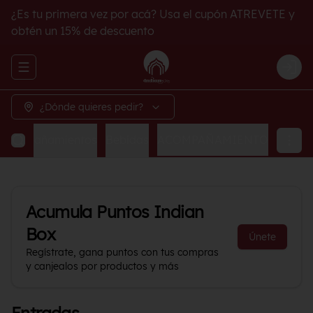
¿Es tu primera vez por acá? Usa el cupón ATREVETE y
obtén un 15% de descuento
Abrir menu de navegación
Logi
¿Dónde quieres pedir?
Acompañamientos
Bebidas
ACOMPAÑAMIENTO
Acumula
Puntos Indian
Box
Únete
Regístrate, gana puntos con tus compras
y canjealos por productos y más