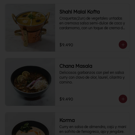
Shahi Malai Kofta
Croquetas(2un) de vegetales untadas 
en cremosa salsa semi-dulce de coco y 
cardamomo, con un toque de crema de 
frutos secos.
$9.490
Chana Masala
Deliciosos garbanzos con piel en salsa 
curry con clavo de olor, laurel, cilantro y 
comino.
$9.490
Korma
Curry en salsa de almendra, cajú y maní 
en sofrito de fenogreco, ajo y jengibre. 