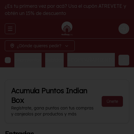
¿Es tu primera vez por acá? Usa el cupón ATREVETE y
obtén un 15% de descuento
Abrir menu de navegación
Logi
¿Dónde quieres pedir?
Acompañamientos
Bebidas
ACOMPAÑAMIENTO
Acumula
Puntos Indian
Box
Únete
Regístrate, gana puntos con tus compras
y canjealos por productos y más