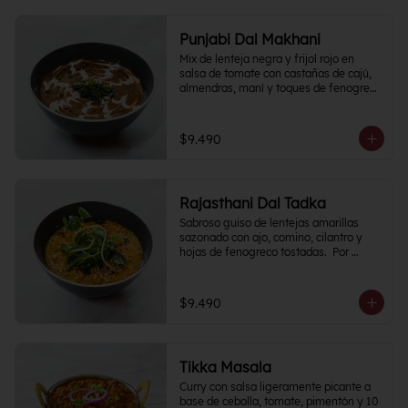
Punjabi Dal Makhani
Mix de lenteja negra y frijol rojo en 
salsa de tomate con castañas de cajú, 
almendras, maní y toques de fenogreco 
picante.
$9.490
Rajasthani Dal Tadka
Sabroso guiso de lentejas amarillas 
sazonado con ajo, comino, cilantro y 
hojas de fenogreco tostadas.  Por 
naturaleza del plato, Nivel de Picante 0
$9.490
Tikka Masala
Curry con salsa ligeramente picante a 
base de cebolla, tomate, pimentón y 10 