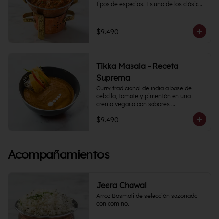
tipos de especias. Es uno de los clásicos 
de la cocina India y puedes 
acompañarlo como con tu proteína 
favorita.
$9.490
Tikka Masala - Receta
Suprema
Curry tradicional de india a base de 
cebolla, tomate y pimentón en una 
crema vegana con sabores 
semipicantes e intensos. Contiene más 
$9.490
de 12 especias.
Acompañamientos
Jeera Chawal
Arroz Basmati de selección sazonado 
con comino.