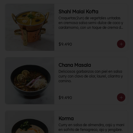
Shahi Malai Kofta
Croquetas(2un) de vegetales untadas 
en cremosa salsa semi-dulce de coco y 
cardamomo, con un toque de crema de 
frutos secos.
$9.490
Chana Masala
Deliciosos garbanzos con piel en salsa 
curry con clavo de olor, laurel, cilantro y 
comino.
$9.490
Korma
Curry en salsa de almendra, cajú y maní 
en sofrito de fenogreco, ajo y jengibre. 