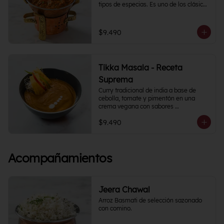
tipos de especias. Es uno de los clásicos 
de la cocina India y puedes 
acompañarlo como con tu proteína 
favorita.
$9.490
Tikka Masala - Receta
Suprema
Curry tradicional de india a base de 
cebolla, tomate y pimentón en una 
crema vegana con sabores 
semipicantes e intensos. Contiene más 
$9.490
de 12 especias.
Acompañamientos
Jeera Chawal
Arroz Basmati de selección sazonado 
con comino.