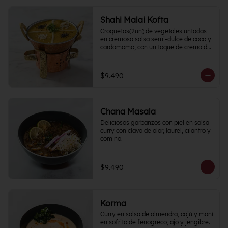
Shahi Malai Kofta
Croquetas(2un) de vegetales untadas 
en cremosa salsa semi-dulce de coco y 
cardamomo, con un toque de crema de 
frutos secos.
$9.490
Chana Masala
Deliciosos garbanzos con piel en salsa 
curry con clavo de olor, laurel, cilantro y 
comino.
$9.490
Korma
Curry en salsa de almendra, cajú y maní 
en sofrito de fenogreco, ajo y jengibre. 