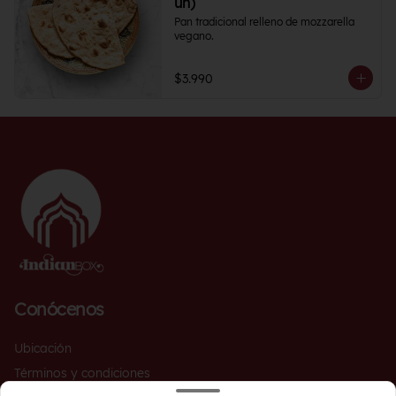
un)
Pan tradicional relleno de mozzarella 
vegano.
$3.990
Conócenos
Ubicación
Términos y condiciones