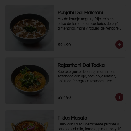
Punjabi Dal Makhani
Mix de lenteja negra y frijol rojo en 
salsa de tomate con castañas de cajú, 
almendras, maní y toques de fenogreco 
picante.
$9.490
Rajasthani Dal Tadka
Sabroso guiso de lentejas amarillas 
sazonado con ajo, comino, cilantro y 
hojas de fenogreco tostadas.  Por 
naturaleza del plato, Nivel de Picante 0
$9.490
Tikka Masala
Curry con salsa ligeramente picante a 
base de cebolla, tomate, pimentón y 10 