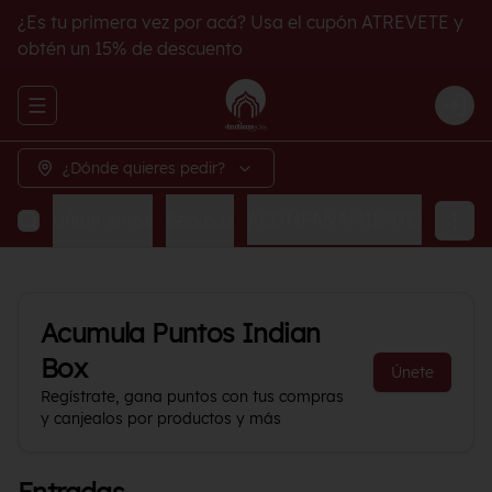
¿Es tu primera vez por acá? Usa el cupón ATREVETE y
obtén un 15% de descuento
Abrir menu de navegación
Logi
¿Dónde quieres pedir?
Acompañamientos
Bebidas
ACOMPAÑAMIENTO
Acumula
Puntos Indian
Box
Únete
Regístrate, gana puntos con tus compras
y canjealos por productos y más