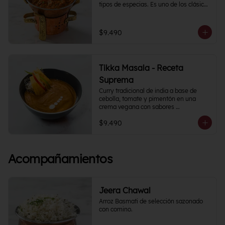
tipos de especias. Es uno de los clásicos 
de la cocina India y puedes 
acompañarlo como con tu proteína 
favorita.
$9.490
Tikka Masala - Receta
Suprema
Curry tradicional de india a base de 
cebolla, tomate y pimentón en una 
crema vegana con sabores 
semipicantes e intensos. Contiene más 
$9.490
de 12 especias.
Acompañamientos
Jeera Chawal
Arroz Basmati de selección sazonado 
con comino.