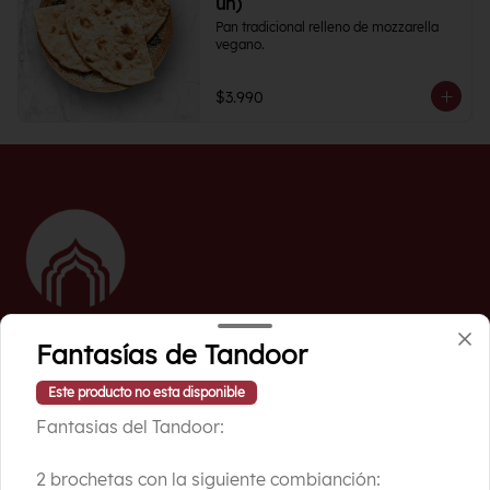
un)
Pan tradicional relleno de mozzarella 
vegano.
$3.990
Fantasías de Tandoor
Conócenos
Este producto no esta disponible
Fantasias del Tandoor:
Ubicación
Términos y condiciones
2 brochetas con la siguiente combianción: