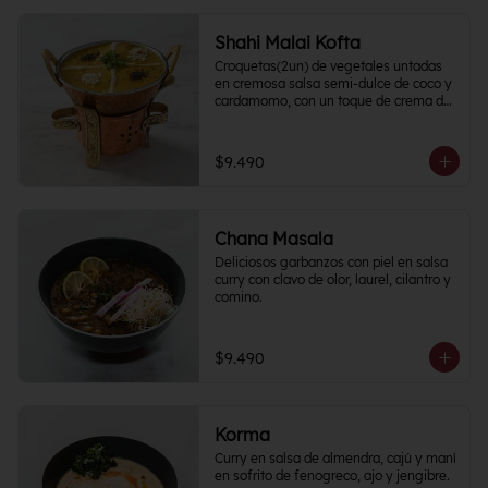
Shahi Malai Kofta
Croquetas(2un) de vegetales untadas 
en cremosa salsa semi-dulce de coco y 
cardamomo, con un toque de crema de 
frutos secos.
$9.490
Chana Masala
Deliciosos garbanzos con piel en salsa 
curry con clavo de olor, laurel, cilantro y 
comino.
$9.490
Korma
Curry en salsa de almendra, cajú y maní 
en sofrito de fenogreco, ajo y jengibre. 