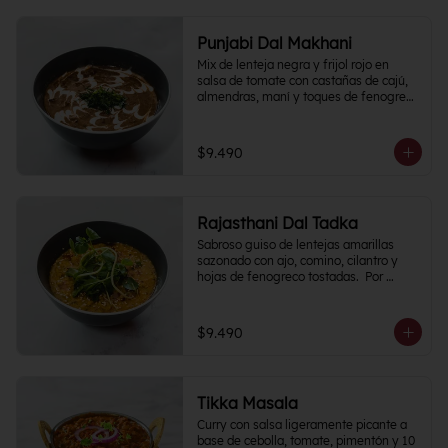
Punjabi Dal Makhani
Mix de lenteja negra y frijol rojo en 
salsa de tomate con castañas de cajú, 
almendras, maní y toques de fenogreco 
picante.
$9.490
Rajasthani Dal Tadka
Sabroso guiso de lentejas amarillas 
sazonado con ajo, comino, cilantro y 
hojas de fenogreco tostadas.  Por 
naturaleza del plato, Nivel de Picante 0
$9.490
Tikka Masala
Curry con salsa ligeramente picante a 
base de cebolla, tomate, pimentón y 10 