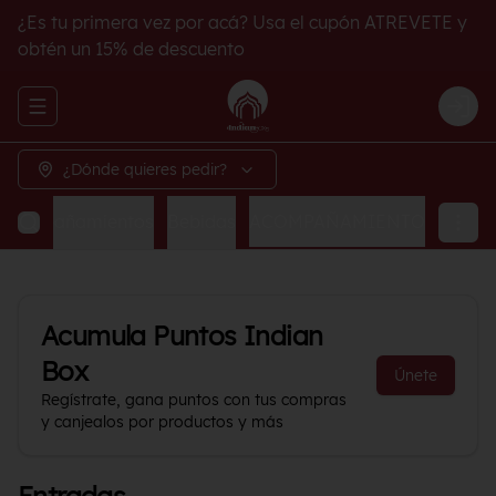
¿Es tu primera vez por acá? Usa el cupón ATREVETE y
obtén un 15% de descuento
Abrir menu de navegación
Logi
¿Dónde quieres pedir?
Acompañamientos
Bebidas
ACOMPAÑAMIENTO
Acumula
Puntos Indian
Box
Únete
Regístrate, gana puntos con tus compras
y canjealos por productos y más