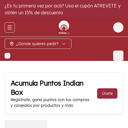
¿Es tu primera vez por acá? Usa el cupón ATREVETE y
obtén un 15% de descuento
Abrir menu de navegación
Logi
¿Dónde quieres pedir?
Acumula
Puntos Indian
Box
Únete
Regístrate, gana puntos con tus compras
y canjealos por productos y más