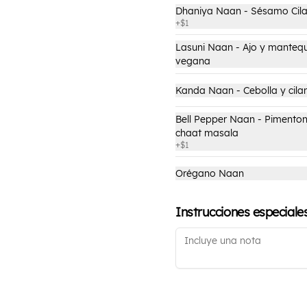
Dhaniya Naan - Sésamo Cila
+
$1
$3.500
Lasuni Naan - Ajo y mantequ
vegana
Kanda Naan - Cebolla y cila
Bell Pepper Naan - Pimenton
chaat masala
+
$1
Orégano Naan
Instrucciones especiale
Bebestible Tenedor Libre