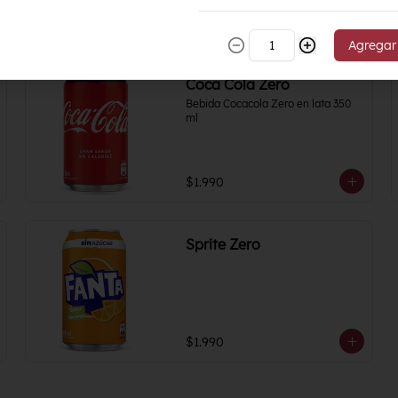
$1.700
Agregar
Coca Cola Zero
Bebida Cocacola Zero en lata 350 
ml
$1.990
Sprite Zero
$1.990