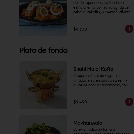
Coliflor apanada y salteadas al 
estilo oriental con salsa agridulce, 
cebolla, cebollín, pimentón, cilantro, 
rodajas de papa y un toque cítrico.
$6.500
Plato de fondo
Shahi Malai Kofta
Croquetas(2un) de vegetales 
untadas en cremosa salsa semi-
dulce de coco y cardamomo, con 
un toque de crema de frutos secos.
$9.490
Makhanwala
Curry en salsa de tomate 