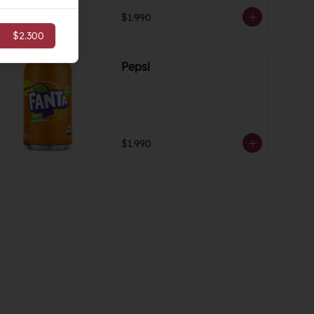
$1.990
$2.300
Pepsi
$1.990