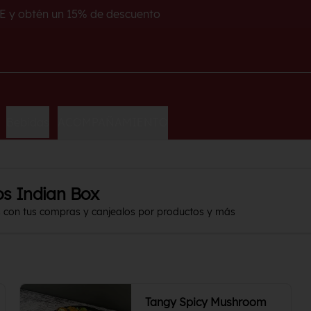
E y obtén un 15% de descuento
Bebidas
ACOMPAÑAMIENTO
os Indian Box
s con tus compras y canjealos por productos y más
Tangy Spicy Mushroom