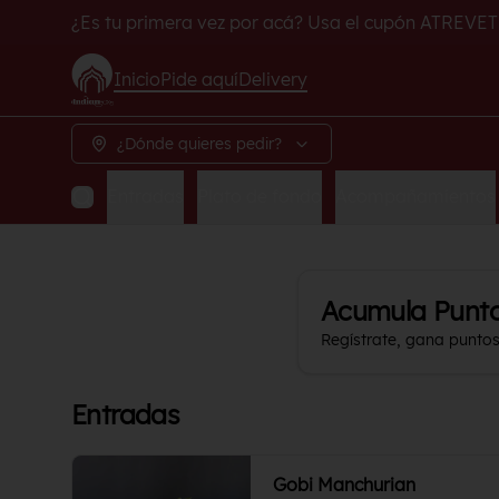
¿Es tu primera vez por acá? Usa el cupón ATREVET
Inicio
Pide aquí
Delivery
¿Dónde quieres pedir?
Entradas
Plato de fondo
Acompañamientos
Acumula
Punt
Regístrate, gana punto
Entradas
Gobi Manchurian