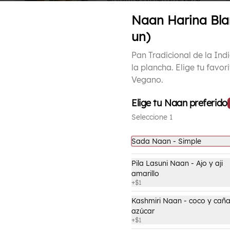
en salsa de tomate con pickle de 
mango y especias de la India.
Naan Harina Bla
un)
$9.490
Pan Tradicional de la Ind
la plancha. Elige tu favori
Tikka Masala
Vegano.
Curry con salsa ligeramente 
picante a base de cebolla, tomate, 
pimentón y 10 tipos de especias. Es 
Elige tu Naan preferido
uno de los clásicos de la cocina 
Seleccione 1
India y puedes acompañarlo como 
con tu proteína favorita.
$9.490
Sada Naan - Simple
Pila Lasuni Naan - Ajo y aji
amarillo
+
$1
Kashmiri Pulao
Kashmiri Naan - coco y caña de
Arroz Basmati de selección con 
azúcar
frutos secos y frutas frescas 
+
$1
estacionales.