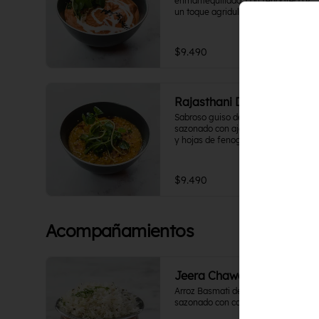
enmantequillado, con fenogreco y 
un toque agridulce.  acompáñalo 
con tu proteína favorita
$9.490
Rajasthani Dal Tadka
Sabroso guiso de lentejas amarillas 
sazonado con ajo, comino, cilantro 
y hojas de fenogreco tostadas.  Por 
naturaleza del plato, Nivel de 
Picante 0
$9.490
Acompañamientos
Jeera Chawal
Arroz Basmati de selección 
sazonado con comino.