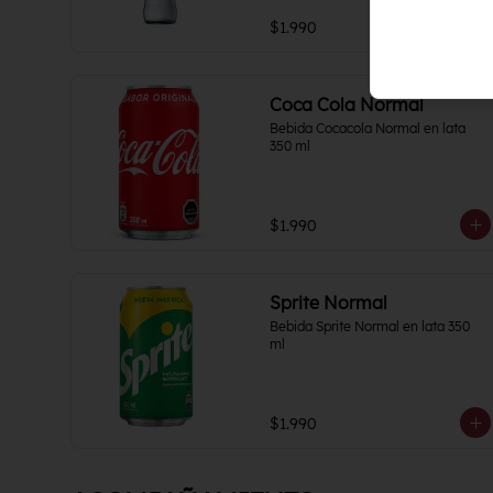
$1.990
Coca Cola Normal
Bebida Cocacola Normal en lata 
350 ml
$1.990
Sprite Normal
Bebida Sprite Normal en lata 350 
ml
$1.990