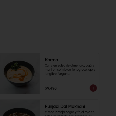
Korma
Curry en salsa de almendra, cajú y 
maní en sofrito de fenogreco, ajo y 
jengibre. Vegano.
$9.490
Punjabi Dal Makhani
Mix de lenteja negra y frijol rojo en 