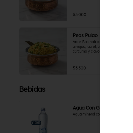
$3.000
Peas Pulao
Arroz Basmati con un sofrito de 
arvejas, laurel, cardamomo, 
cúrcuma y clavo de olor. Vegano.
$3.500
Bebidas
Agua Con Gas
Agua mineral con gas