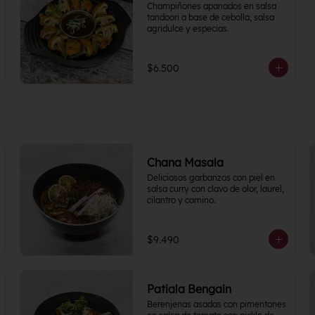
Champiñones apanados en salsa 
tandoori a base de cebolla, salsa 
agridulce y especias.
$6.500
Chana Masala
Deliciosos garbanzos con piel en 
salsa curry con clavo de olor, laurel, 
cilantro y comino.
$9.490
Patiala Bengain
Berenjenas asadas con pimentones 