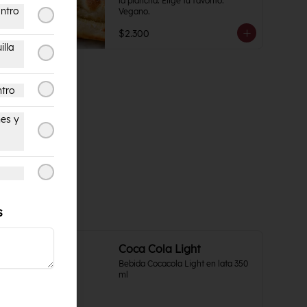
la plancha. Elige tu favorito. 
ntro
Vegano.
$2.300
illa
ntro
es y
s
Coca Cola Light
Bebida Cocacola Light en lata 350 
ml