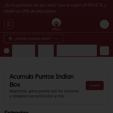
¿Es tu primera vez por acá? Usa el cupón ATREVETE y
obtén un 15% de descuento
Abrir menu de navegación
Logi
¿Dónde quieres pedir?
Acompañamientos
Bebidas
ACOMPAÑAMIENTO
Acumula
Puntos Indian
Box
Únete
Regístrate, gana puntos con tus compras
y canjealos por productos y más