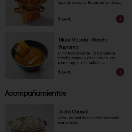
tipos de especias. Es uno de los clásicos 
de la cocina India y puedes 
acompañarlo como con tu proteína 
favorita.
$9.490
Tikka Masala - Receta
Suprema
Curry tradicional de india a base de 
cebolla, tomate y pimentón en una 
crema vegana con sabores 
semipicantes e intensos. Contiene más 
$9.490
de 12 especias.
Acompañamientos
Jeera Chawal
Arroz Basmati de selección sazonado 
con comino.