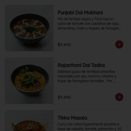
Punjabi Dal Makhani
Mix de lenteja negra y frijol rojo en 
salsa de tomate con castañas de cajú, 
almendras, maní y toques de fenogreco 
picante.
$9.490
Rajasthani Dal Tadka
Sabroso guiso de lentejas amarillas 
sazonado con ajo, comino, cilantro y 
hojas de fenogreco tostadas.  Por 
naturaleza del plato, Nivel de Picante 0
$9.490
Tikka Masala
Curry con salsa ligeramente picante a 
base de cebolla, tomate, pimentón y 10 