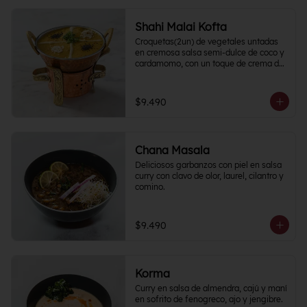
Shahi Malai Kofta
Croquetas(2un) de vegetales untadas 
en cremosa salsa semi-dulce de coco y 
cardamomo, con un toque de crema de 
frutos secos.
$9.490
Chana Masala
Deliciosos garbanzos con piel en salsa 
curry con clavo de olor, laurel, cilantro y 
comino.
$9.490
Korma
Curry en salsa de almendra, cajú y maní 
en sofrito de fenogreco, ajo y jengibre. 