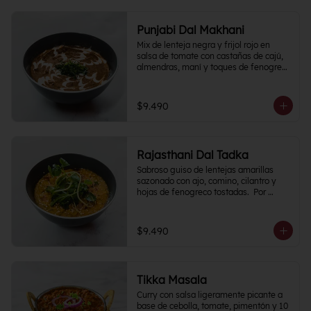
Punjabi Dal Makhani
Mix de lenteja negra y frijol rojo en 
salsa de tomate con castañas de cajú, 
almendras, maní y toques de fenogreco 
picante.
$9.490
Rajasthani Dal Tadka
Sabroso guiso de lentejas amarillas 
sazonado con ajo, comino, cilantro y 
hojas de fenogreco tostadas.  Por 
naturaleza del plato, Nivel de Picante 0
$9.490
Tikka Masala
Curry con salsa ligeramente picante a 
base de cebolla, tomate, pimentón y 10 