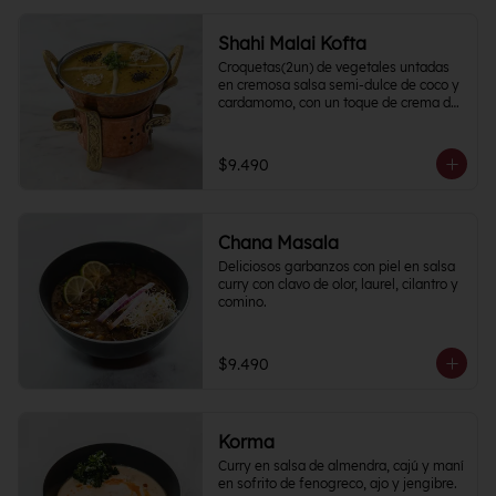
Shahi Malai Kofta
Croquetas(2un) de vegetales untadas 
en cremosa salsa semi-dulce de coco y 
cardamomo, con un toque de crema de 
frutos secos.
$9.490
Chana Masala
Deliciosos garbanzos con piel en salsa 
curry con clavo de olor, laurel, cilantro y 
comino.
$9.490
Korma
Curry en salsa de almendra, cajú y maní 
en sofrito de fenogreco, ajo y jengibre. 