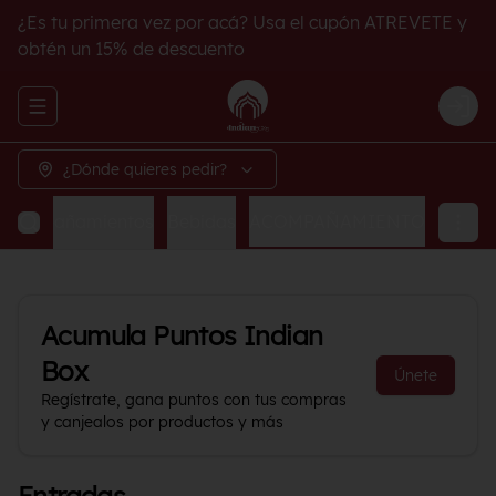
¿Es tu primera vez por acá? Usa el cupón ATREVETE y
obtén un 15% de descuento
Abrir menu de navegación
Logi
¿Dónde quieres pedir?
Acompañamientos
Bebidas
ACOMPAÑAMIENTO
Acumula
Puntos Indian
Box
Únete
Regístrate, gana puntos con tus compras
y canjealos por productos y más