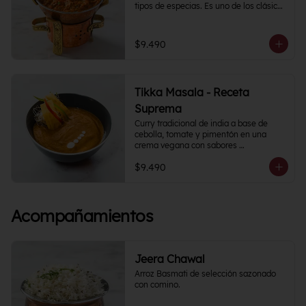
tipos de especias. Es uno de los clásicos 
de la cocina India y puedes 
acompañarlo como con tu proteína 
favorita.
$9.490
Tikka Masala - Receta
Suprema
Curry tradicional de india a base de 
cebolla, tomate y pimentón en una 
crema vegana con sabores 
semipicantes e intensos. Contiene más 
$9.490
de 12 especias.
Acompañamientos
Jeera Chawal
Arroz Basmati de selección sazonado 
con comino.