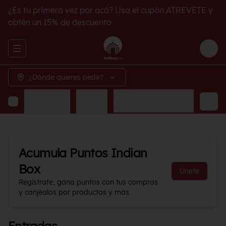
¿Es tu primera vez por acá? Usa el cupón ATREVETE y
obtén un 15% de descuento
Abrir menu de navegación
Logi
¿Dónde quieres pedir?
Acompañamientos
Bebidas
ACOMPAÑAMIENTO
Acumula
Puntos Indian
Box
Únete
Regístrate, gana puntos con tus compras
y canjealos por productos y más