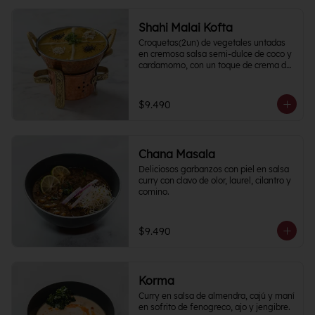
Shahi Malai Kofta
Croquetas(2un) de vegetales untadas 
en cremosa salsa semi-dulce de coco y 
cardamomo, con un toque de crema de 
frutos secos.
$9.490
Chana Masala
Deliciosos garbanzos con piel en salsa 
curry con clavo de olor, laurel, cilantro y 
comino.
$9.490
Korma
Curry en salsa de almendra, cajú y maní 
en sofrito de fenogreco, ajo y jengibre. 