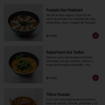
Punjabi Dal Makhani
Mix de lenteja negra y frijol rojo en 
salsa de tomate con castañas de cajú, 
almendras, maní y toques de fenogreco 
picante.
$9.490
Rajasthani Dal Tadka
Sabroso guiso de lentejas amarillas 
sazonado con ajo, comino, cilantro y 
hojas de fenogreco tostadas.  Por 
naturaleza del plato, Nivel de Picante 0
$9.490
Tikka Masala
Curry con salsa ligeramente picante a 
base de cebolla, tomate, pimentón y 10 