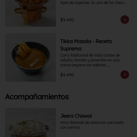
tipos de especias. Es uno de los clásicos 
de la cocina India y puedes 
acompañarlo como con tu proteína 
favorita.
$9.490
Tikka Masala - Receta
Suprema
Curry tradicional de india a base de 
cebolla, tomate y pimentón en una 
crema vegana con sabores 
semipicantes e intensos. Contiene más 
$9.490
de 12 especias.
Acompañamientos
Jeera Chawal
Arroz Basmati de selección sazonado 
con comino.