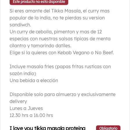
Sprite Normal
Este producto no esta disponible
Bebida Sprite Normal en lata 350 ml
Si eres amante del Tikka Masala, el curry mas
popular de la india, no te pierdas su version
sandiwch.
Un curry de cebolla, pimenton y mas de 12
$1.990
especias con nuestras salsas tipicas de menta
cilantro y tamarindo datiles.
Elige si la quieres con Kebab Vegano o No Beef.
Sprite Zero
Incluye masala fries (papas fritas rusticas con
sazón indio)
Una bebida a elección
$1.990
Disponible solo para almuerzo y exclusivamente
delivery
ACOMPAÑAMIENTO
Lunes a Jueves
12.30 hrs a 16.00 hrs
Mozzarella Cheese Naan (1
I love you tikka masala proteina
Obligatorio