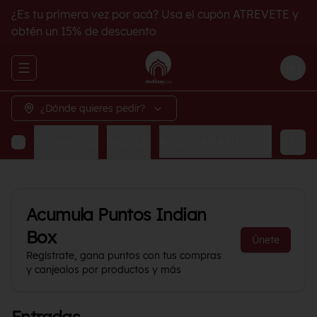
¿Es tu primera vez por acá? Usa el cupón ATREVETE y
obtén un 15% de descuento
Abrir menu de navegación
Logi
¿Dónde quieres pedir?
Acompañamientos
Bebidas
ACOMPAÑAMIENTO
Acumula
Puntos Indian
Box
Únete
Regístrate, gana puntos con tus compras
y canjealos por productos y más