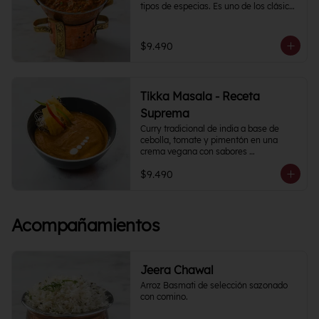
tipos de especias. Es uno de los clásicos 
de la cocina India y puedes 
acompañarlo como con tu proteína 
favorita.
$9.490
Tikka Masala - Receta
Suprema
Curry tradicional de india a base de 
cebolla, tomate y pimentón en una 
crema vegana con sabores 
semipicantes e intensos. Contiene más 
$9.490
de 12 especias.
Acompañamientos
Jeera Chawal
Arroz Basmati de selección sazonado 
con comino.