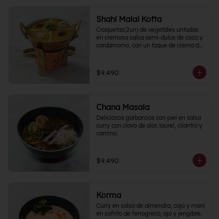
Shahi Malai Kofta
Croquetas(2un) de vegetales untadas 
en cremosa salsa semi-dulce de coco y 
cardamomo, con un toque de crema de 
frutos secos.
$9.490
Chana Masala
Deliciosos garbanzos con piel en salsa 
curry con clavo de olor, laurel, cilantro y 
comino.
$9.490
Korma
Curry en salsa de almendra, cajú y maní 
en sofrito de fenogreco, ajo y jengibre. 