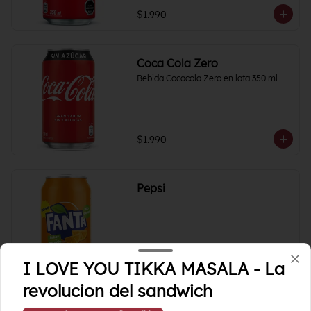
$1.990
Coca Cola Zero
Bebida Cocacola Zero en lata 350 ml
$1.990
Pepsi
I LOVE YOU TIKKA MASALA - La
$1.990
revolucion del sandwich