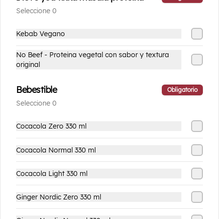
un)
Seleccione 0
Pan tradicional relleno de mozzarella 
vegano.
Kebab Vegano
$3.990
No Beef - Proteina vegetal con sabor y textura
original
Bebestible
Obligatorio
Seleccione 0
Cocacola Zero 330 ml
Cocacola Normal 330 ml
Conócenos
Cocacola Light 330 ml
Ubicación
Ginger Nordic Zero 330 ml
Términos y condiciones