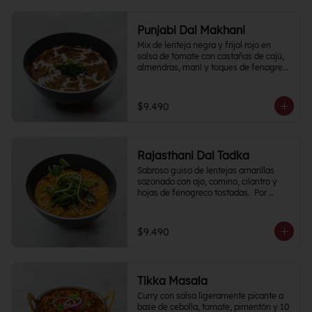
Punjabi Dal Makhani
Mix de lenteja negra y frijol rojo en 
salsa de tomate con castañas de cajú, 
almendras, maní y toques de fenogreco 
picante.
$9.490
Rajasthani Dal Tadka
Sabroso guiso de lentejas amarillas 
sazonado con ajo, comino, cilantro y 
hojas de fenogreco tostadas.  Por 
naturaleza del plato, Nivel de Picante 0
$9.490
Tikka Masala
Curry con salsa ligeramente picante a 
base de cebolla, tomate, pimentón y 10 